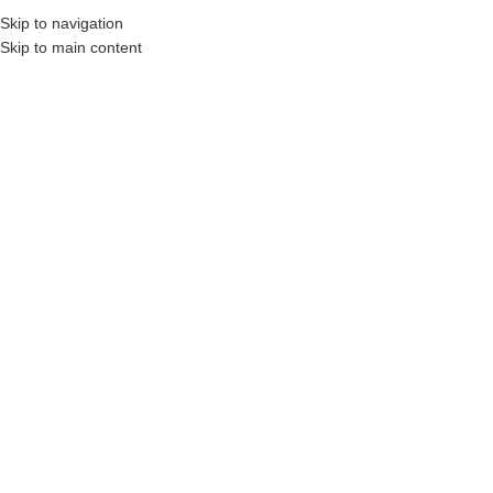
Skip to navigation
Skip to main content
Otomotiv
OTOMOTIV
Araba Takası Nasıl Yapılır? Avantajları
ve Dikkat Edilmesi Gerekenler
klcotomotiv
Yeni bir araç almak isteyip mevcut aracınızı da elden çıkarmak
istiyorsanız, en pratik yöntemlerden biri araba...
OKUMAYA DEVAM ET
OTOMOTIV
İkinci El Araçta Kasko ve Sigorta: