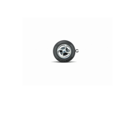
OTOMOTIV
Dizel Motorların Ömrü: Gerçekten
Kısa Mıdır?
klcotomotiv
Dizel Motorların Ömrü: Gerçekten Kısa Mıdır?Araba alırken,
çoğumuz farklı kriterleri dikkate alırız....
OKUMAYA DEVAM ET